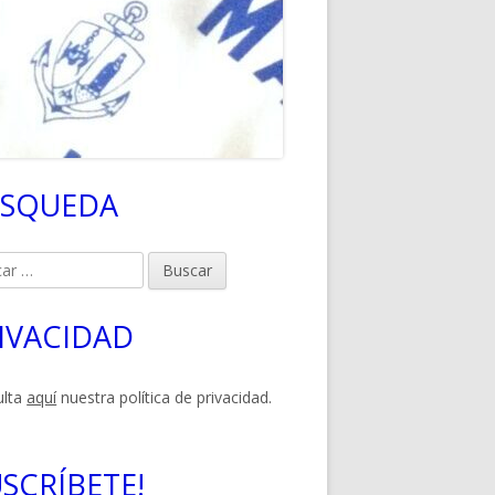
SQUEDA
rra
eral
r:
ncipal
IVACIDAD
ulta
aquí
nuestra política de privacidad.
USCRÍBETE!