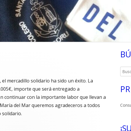
BÚ
Ba
lat
Busca
pri
 el mercadillo solidario ha sido un éxito. La
PR
1.005€, importe que será entregado a
 continuar con la importante labor que llevan a
ta María del Mar queremos agradeceros a todos
Cons
 solidario.
¡S
M