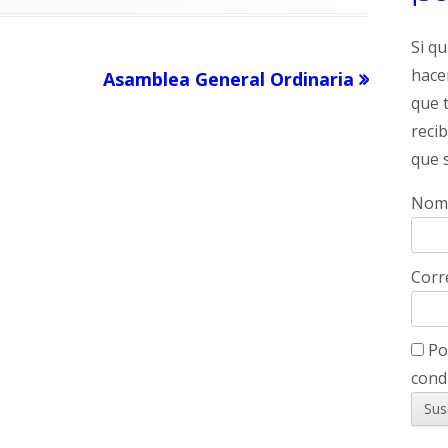
Si q
hace
Artículo
Asamblea General Ordinaria
que 
siguiente
reci
que 
Nom
Corr
Por
cond