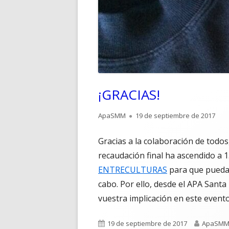
¡GRACIAS!
Autor
Publicado
ApaSMM
19 de septiembre de 2017
el
Gracias a la colaboración de todos,
recaudación final ha ascendido a 
ENTRECULTURAS
para que puedan
cabo. Por ello, desde el APA San
vuestra implicación en este evento
Publicado
Autor
19 de septiembre de 2017
ApaSM